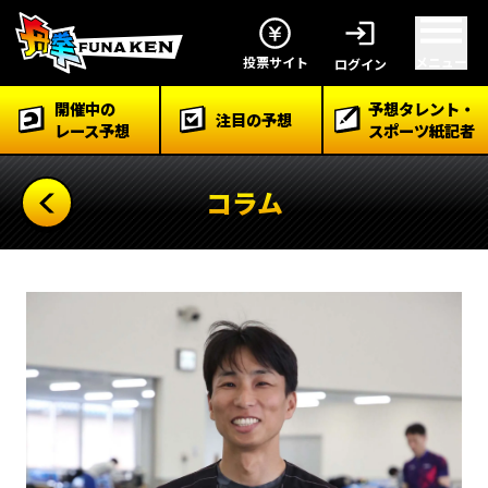
投票サイト
メニュー
ログイン
開催中の
予想タレント・
注目の予想
開催中のレース予想
レース予想
スポーツ紙記者
コラム
注目の予想
予想タレント・スポーツ紙記者
対象レーススケジュール