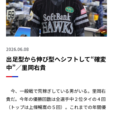
ニュース・コラム
サイト案内
このサイトの楽しみ方
2026.06.08
出足型から伸び型へシフトして“確変
プライバシーポリシー
中”／里岡右貴
よくあるご質問・ お問い合わせ先
サイトポリシー
今、一般戦で荒稼ぎしている男がいる。里岡右
貴だ。今年の優勝回数は全選手中２位タイの４回
リンク集
（トップは上條暢嵩の５回）。これまでの年間優