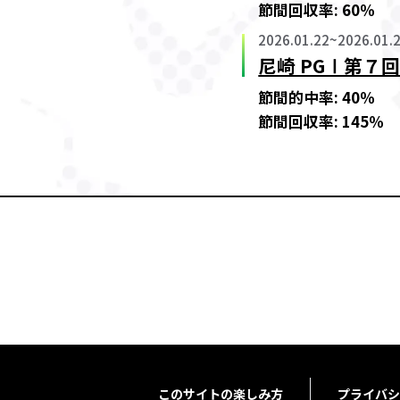
節間回収率:
60
％
2026.01.22
~
2026.01.
尼崎 PGⅠ第
節間的中率:
40
％
節間回収率:
145
％
このサイトの楽しみ方
プライバシ