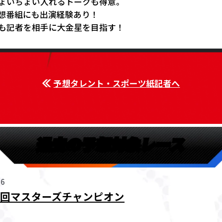
ょいちょい入れるトークも得意。
想番組にも出演経験あり！
も記者を相手に大金星を目指す！
予想タレント・スポーツ紙記者へ
過去の予想対象レース
26
７回マスターズチャンピオン