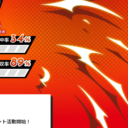
中率
収率
ント活動開始！