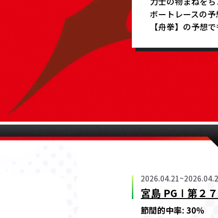
力士の物まねをち
ボートレースの予
【舟拳】の予想で
2026.04.21
~
2026.04.
宮島 PGⅠ第２
節間的中率:
30
％