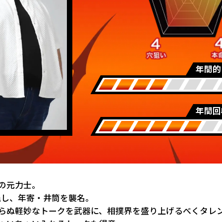
年間的
年間回
の元力士。
引退し、年寄・井筒を襲名。
らぬ軽妙なトークを武器に、相撲界を盛り上げるべくタレ