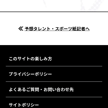
予想タレント・スポーツ紙記者へ
このサイトの楽しみ方
プライバシーポリシー
よくあるご質問・お問い合わせ先
サイトポリシー