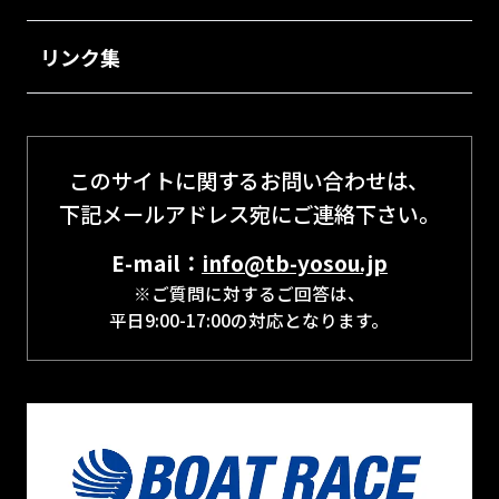
リンク集
このサイトに関するお問い合わせは、
下記メールアドレス宛にご連絡下さい。
E-mail：
info@tb-yosou.jp
※ご質問に対するご回答は、
平日9:00-17:00の対応となります。