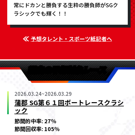
常にドカンと勝負する生粋の勝負師がSGク
ラシックでも輝く！！
予想タレント・スポーツ紙記者へ
過去の予想対象レース
2026.03.24
~
2026.03.29
蒲郡 SG第６１回ボートレースクラシ
ック
節間的中率:
27
％
節間回収率:
105
％