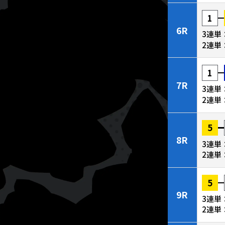
1
6
R
3連単
2連単
1
7
R
3連単
2連単
5
8
R
3連単
2連単
5
9
R
3連単
2連単