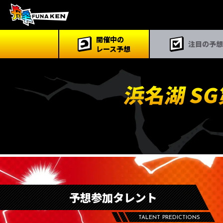
開催中の
注目の予想
開催中のレース予想
レース予想
注目の予想
浜名湖 S
予想タレント・スポーツ紙記者
対象レーススケジュール
ニュース・コラム
予想参加タレント
サイト案内
TALENT PREDICTIONS