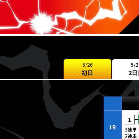
5/26
5/2
初日
2日
1
1
R
3連単
2連単