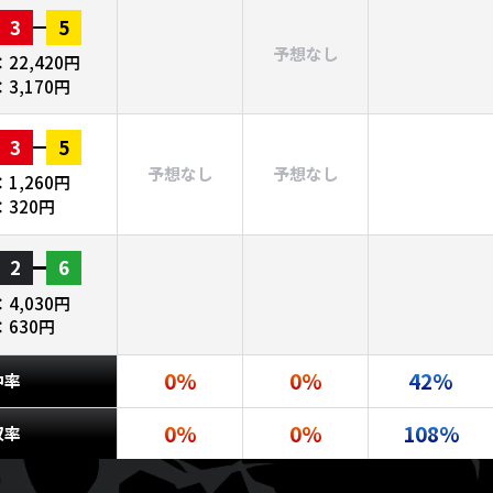
3
5
予想なし
：
22,420円
：
3,170
円
3
5
予想なし
予想なし
：
1,260円
：
320
円
2
6
：
4,030円
：
630
円
0
%
0
%
42
%
中率
0
%
0
%
108
%
収率