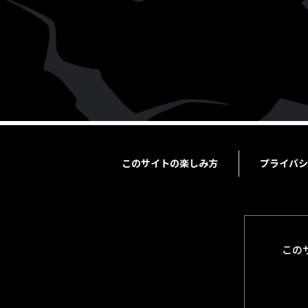
このサイトの楽しみ方
プライバシ
この