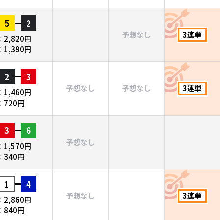
5
2
予想なし
3連単
：
2,820円
：
1,390
円
2
3
予想なし
予想なし
3連単
：
1,460円
：
720
円
3
6
予想なし
：
1,570円
：
340
円
1
4
予想なし
3連単
：
2,860円
：
840
円