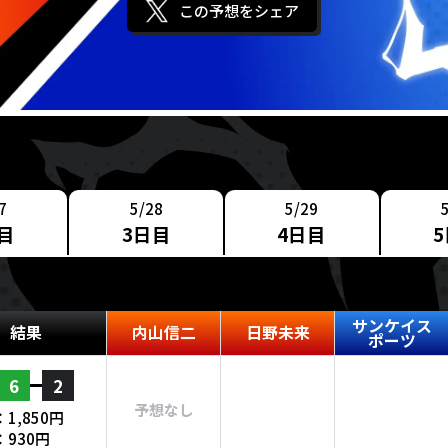
この予想をシェア
7
5/28
5/29
目
3日目
4日目
サンケイス
結果
内山信二
日野未来
ポーツ
6
2
予想なし
：
1,850円
：
930
円