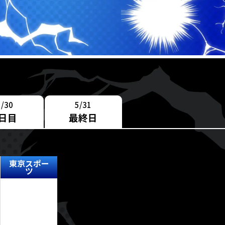
5/30
5/31
5日目
最終日
東京スポー
ツ