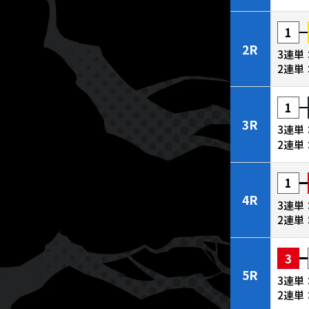
1
2
R
3連単
2連単
1
3
R
3連単
2連単
1
4
R
3連単
2連単
3
5
R
3連単
2連単