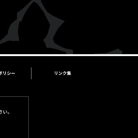
ポリシー
リンク集
さい。