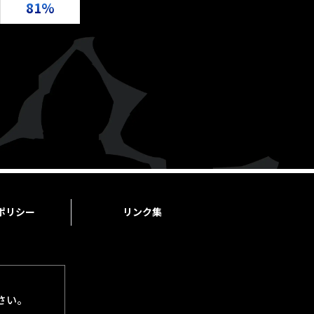
81
%
ポリシー
リンク集
さい。