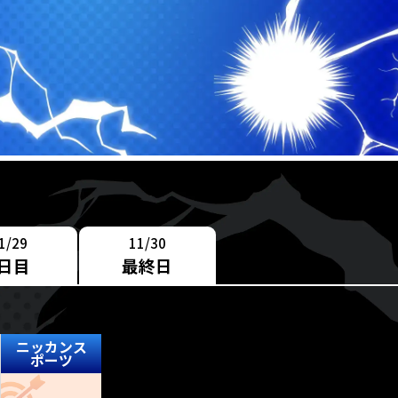
1/29
11/30
5日目
最終日
ニッカンス
ポーツ