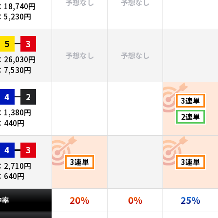
予想なし
予想なし
：
18,740円
：
5,230
円
5
3
予想なし
予想なし
：
26,030円
：
7,530
円
4
2
3連単
：
1,380円
2連単
：
440
円
4
3
3連単
3連単
：
2,710円
：
640
円
20
%
0
%
25
%
中率