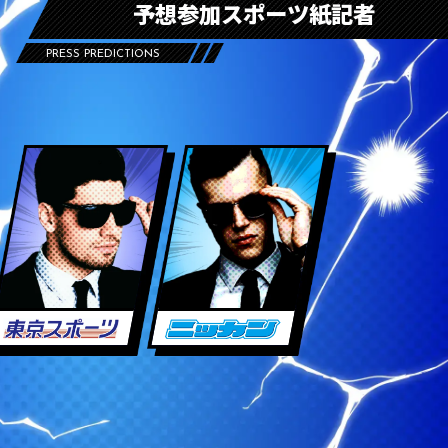
予想参加スポーツ紙記者
PRESS PREDICTIONS