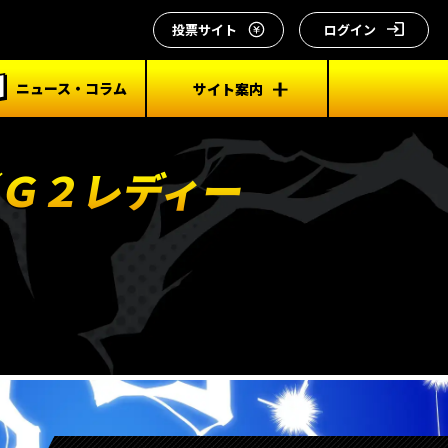
投票サイト
ログイン
ニュース・コラム
サイト案内
このサイトの楽しみ方
／Ｇ２レディー
プライバシーポリシー
よくあるご質問・
お問い合わせ先
サイトポリシー
リンク集