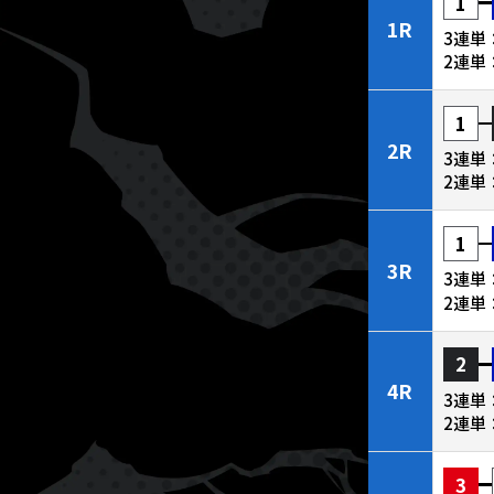
1
1
R
3連単
2連単
1
2
R
3連単
2連単
1
3
R
3連単
2連単
2
4
R
3連単
2連単
3